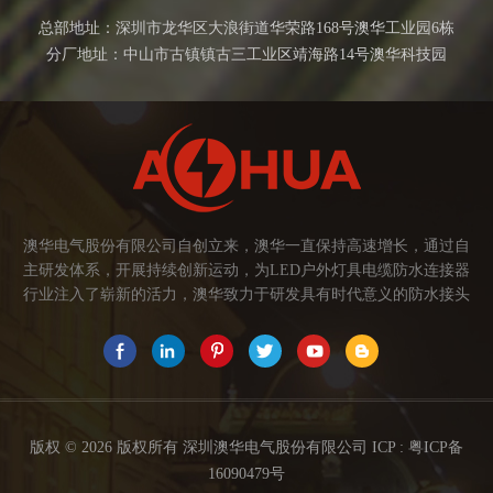
总部地址：深圳市龙华区大浪街道华荣路168号澳华工业园6栋
分厂地址：中山市古镇镇古三工业区靖海路14号澳华科技园
澳华电气股份有限公司自创立来，澳华一直保持高速增长，通过自
主研发体系，开展持续创新运动，为LED户外灯具电缆防水连接器
行业注入了崭新的活力，澳华致力于研发具有时代意义的防水接头
连接器产品。产品应用范围涉及城市亮化、智慧路灯、庭院灯、植
物生长灯、高铁动车、养殖畜牧、水族设备、发热瓷砖、船舶、油
烟机、环保机械、医疗保健设备、捕鱼集鱼灯、汽车大灯、太阳能
路灯控制器、动力电池、智能垃圾回收箱、5G基站设备等。2017年
澳华荣获高新技术企业证书。2021年中山澳华分厂基地成立。 我们
的愿景： 我们注重产品品质，以人为本，坚持创新，以市场为导向
版权 © 2026 版权所有 深圳澳华电气股份有限公司 ICP :
粤ICP备
开发具有品质的线缆连接器产品，为客户提供多方面的连接解决方
16090479号
案，让澳华连接器更好的服务于世界，让线缆更可靠的连接。 我们