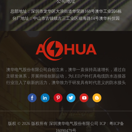
公司地址
总部地址：深圳市龙华区大浪街道华荣路168号澳华工业园6栋
分厂地址：中山市古镇镇古三工业区靖海路14号澳华科技园
澳华电气股份有限公司自创立来，澳华一直保持高速增长，通过自
主研发体系，开展持续创新运动，为LED户外灯具电缆防水连接器
行业注入了崭新的活力，澳华致力于研发具有时代意义的防水接头
连接器产品。产品应用范围涉及城市亮化、智慧路灯、庭院灯、植
物生长灯、高铁动车、养殖畜牧、水族设备、发热瓷砖、船舶、油
烟机、环保机械、医疗保健设备、捕鱼集鱼灯、汽车大灯、太阳能
路灯控制器、动力电池、智能垃圾回收箱、5G基站设备等。2017年
澳华荣获高新技术企业证书。2021年中山澳华分厂基地成立。 我们
的愿景： 我们注重产品品质，以人为本，坚持创新，以市场为导向
版权 © 2026 版权所有 深圳澳华电气股份有限公司 ICP :
粤ICP备
开发具有品质的线缆连接器产品，为客户提供多方面的连接解决方
16090479号