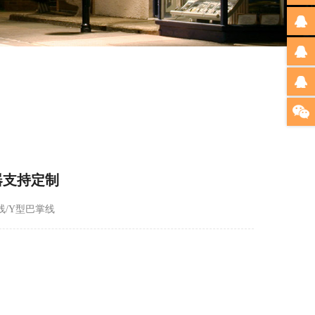
器支持定制
线/Y型巴掌线