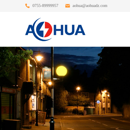
0755-89999957
aohua@aohuadz.com