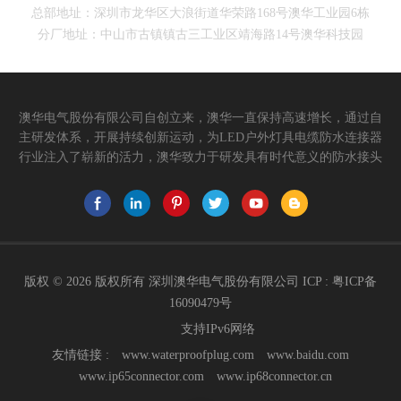
总部地址：深圳市龙华区大浪街道华荣路168号澳华工业园6栋
分厂地址：中山市古镇镇古三工业区靖海路14号澳华科技园
澳华电气股份有限公司自创立来，澳华一直保持高速增长，通过自
主研发体系，开展持续创新运动，为LED户外灯具电缆防水连接器
行业注入了崭新的活力，澳华致力于研发具有时代意义的防水接头
连接器产品。产品应用范围涉及城市亮化、智慧路灯、庭院灯、植
物生长灯、高铁动车、养殖畜牧、水族设备、发热瓷砖、船舶、油
烟机、环保机械、医疗保健设备、捕鱼集鱼灯、汽车大灯、太阳能
路灯控制器、动力电池、智能垃圾回收箱、5G基站设备等。2017年
澳华荣获高新技术企业证书。2021年中山澳华分厂基地成立。 我们
的愿景： 我们注重产品品质，以人为本，坚持创新，以市场为导向
版权 © 2026 版权所有 深圳澳华电气股份有限公司 ICP :
粤ICP备
开发具有品质的线缆连接器产品，为客户提供多方面的连接解决方
16090479号
案，让澳华连接器更好的服务于世界，让线缆更可靠的连接。 我们
支持IPv6网络
的使命： 关注市场发展，紧握客户的需求，提供有价值的线缆连接
器解决方案，为客户创造价值。 我们的价值观： 1、不断专研高端
友情链接 :
www.waterproofplug.com
www.baidu.com
技术，提高行业技术水平...
www.ip65connector.com
www.ip68connector.cn