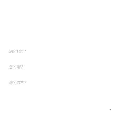
留言
如果您对我们的产品感兴趣并想了解更多详情，请在此留言，我们
会尽快回复您。