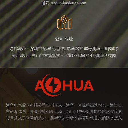
邮箱 :
aohua@aohuadz.com
公司地址
总部地址：深圳市龙华区大浪街道华荣路168号澳华工业园6栋
分厂地址：中山市古镇镇古三工业区靖海路14号澳华科技园
澳华电气股份有限公司自创立来，澳华一直保持高速增长，通过自
主研发体系，开展持续创新运动，为LED户外灯具电缆防水连接器
行业注入了崭新的活力，澳华致力于研发具有时代意义的防水接头
连接器产品。产品应用范围涉及城市亮化、智慧路灯、庭院灯、植