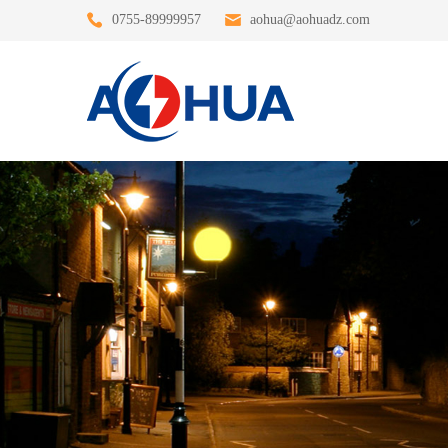
0755-89999957
aohua@aohuadz.com