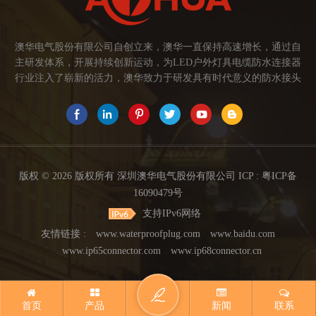
澳华电气股份有限公司自创立来，澳华一直保持高速增长，通过自
主研发体系，开展持续创新运动，为LED户外灯具电缆防水连接器
行业注入了崭新的活力，澳华致力于研发具有时代意义的防水接头
连接器产品。产品应用范围涉及城市亮化、智慧路灯、庭院灯、植
物生长灯、高铁动车、养殖畜牧、水族设备、发热瓷砖、船舶、油
烟机、环保机械、医疗保健设备、捕鱼集鱼灯、汽车大灯、太阳能
路灯控制器、动力电池、智能垃圾回收箱、5G基站设备等。2017年
澳华荣获高新技术企业证书。2021年中山澳华分厂基地成立。 我们
的愿景： 我们注重产品品质，以人为本，坚持创新，以市场为导向
版权 © 2026 版权所有 深圳澳华电气股份有限公司 ICP :
粤ICP备
开发具有品质的线缆连接器产品，为客户提供多方面的连接解决方
16090479号
案，让澳华连接器更好的服务于世界，让线缆更可靠的连接。 我们
支持IPv6网络
的使命： 关注市场发展，紧握客户的需求，提供有价值的线缆连接
器解决方案，为客户创造价值。 我们的价值观： 1、不断专研高端
友情链接 :
www.waterproofplug.com
www.baidu.com
技术，提高行业技术水平...
www.ip65connector.com
www.ip68connector.cn
首页
产品
新闻
联系