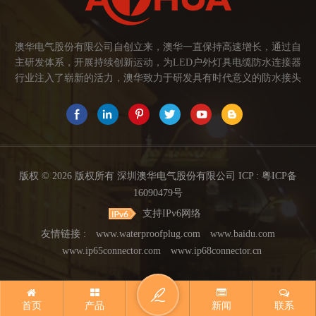
澳华电气股份有限公司自创立来，澳华一直保持高速增长，通过自
主研发体系，开展持续创新运动，为LED户外灯具电缆防水连接器
行业注入了崭新的活力，澳华致力于研发具有时代意义的防水接头
连接器产品。产品应用范围涉及城市亮化、智慧路灯、庭院灯、植
物生长灯、高铁动车、养殖畜牧、水族设备、发热瓷砖、船舶、油
烟机、环保机械、医疗保健设备、捕鱼集鱼灯、汽车大灯、太阳能
路灯控制器、动力电池、智能垃圾回收箱、5G基站设备等。2017年
澳华荣获高新技术企业证书。2021年中山澳华分厂基地成立。 我们
的愿景： 我们注重产品品质，以人为本，坚持创新，以市场为导向
版权 © 2026 版权所有 深圳澳华电气股份有限公司 ICP :
粤ICP备
开发具有品质的线缆连接器产品，为客户提供多方面的连接解决方
16090479号
案，让澳华连接器更好的服务于世界，让线缆更可靠的连接。 我们
支持IPv6网络
的使命： 关注市场发展，紧握客户的需求，提供有价值的线缆连接
器解决方案，为客户创造价值。 我们的价值观： 1、不断专研高端
友情链接 :
www.waterproofplug.com
www.baidu.com
技术，提高行业技术水平...
www.ip65connector.com
www.ip68connector.cn
首页
产品
新闻
联系