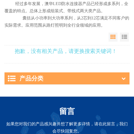
经过多年发展，澳华LED防水连接器产品已经形成多系列，全
覆盖的特点。总体上形成组装式、带线式两大类产品。
囊括从小功率到大功率系列，从2芯到12芯满足不同客户的
实际需求。应用范围从路灯照明到全行业领域的应用。
Grid Vie
Li
抱歉，没有相关产品，请更换搜索关键词！
产品分类
留言
如果您对我们的产品感兴趣并想了解更多详情，请在此留言，我们
会尽快回复您。