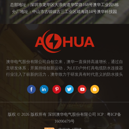
总部地址：深圳市龙华区大浪街道华荣路168号澳华工业园6栋
分厂地址：中山市古镇镇古三工业区靖海路14号澳华科技园
澳华电气股份有限公司自创立来，澳华一直保持高速增长，通过自
主研发体系，开展持续创新运动，为LED户外灯具电缆防水连接器
行业注入了崭新的活力，澳华致力于研发具有时代意义的防水接头
连接器产品。产品应用范围涉及城市亮化、智慧路灯、庭院灯、植
物生长灯、高铁动车、养殖畜牧、水族设备、发热瓷砖、船舶、油
烟机、环保机械、医疗保健设备、捕鱼集鱼灯、汽车大灯、太阳能
路灯控制器、动力电池、智能垃圾回收箱、5G基站设备等。2017年
澳华荣获高新技术企业证书。2021年中山澳华分厂基地成立。 我们
的愿景： 我们注重产品品质，以人为本，坚持创新，以市场为导向
版权 © 2026 版权所有 深圳澳华电气股份有限公司 ICP :
粤ICP备
开发具有品质的线缆连接器产品，为客户提供多方面的连接解决方
16090479号
案，让澳华连接器更好的服务于世界，让线缆更可靠的连接。 我们