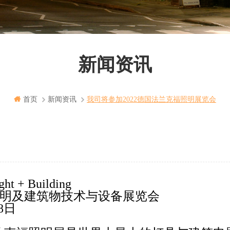
新闻资讯
首页
新闻资讯
我司将参加2022德国法兰克福照明展览会
 Building
照明及建筑物技术与设备展览会
18日