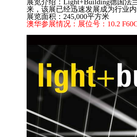
展览介绍：Light+Buildin
来，该展已经迅速发展成为行业内
展览面积：245,000平方米
澳华参展情况：展位号：10.2 F