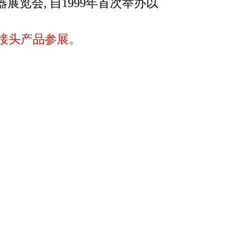
器展览会, 自1999年首次举办以
水接头产品参展。