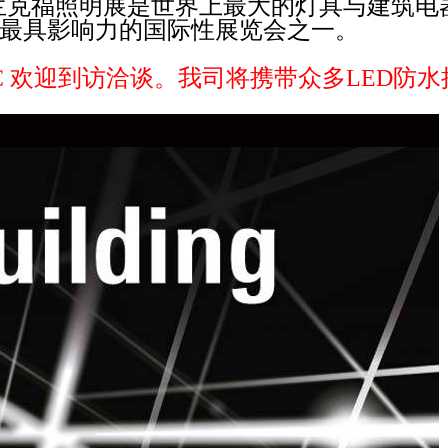
g德国法兰克福照明展是世界上最大的灯具与建筑电
最具影响力的国际性展览会之一。
60C 欢迎到访洽谈。我司将携带众多LED防