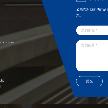
如果您对我们的产品
您。
huadz.com
6栋
园