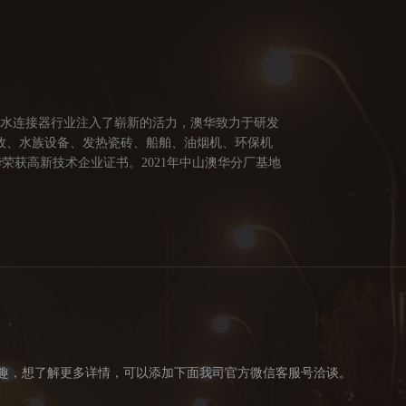
防水连接器行业注入了崭新的活力，澳华致力于研发
牧、水族设备、发热瓷砖、船舶、油烟机、环保机
荣获高新技术企业证书。2021年中山澳华分厂基地
供多方面的连接解决方案，让澳华连接器更好的服务
创造价值。 我们的价值观： 1、不断专研高端技
趣，想了解更多详情，可以添加下面我司官方微信客服号洽谈。