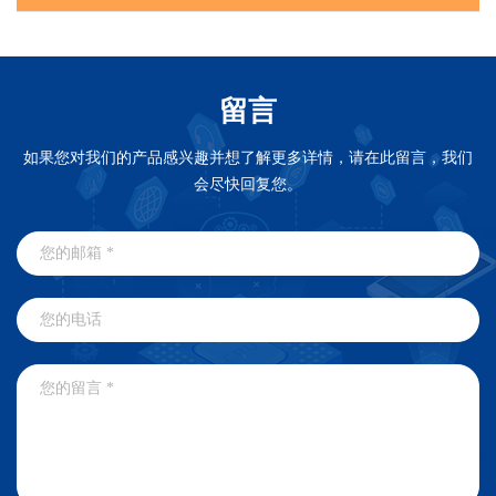
留言
如果您对我们的产品感兴趣并想了解更多详情，请在此留言，我们
会尽快回复您。