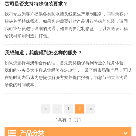
贵司是否支持特殊包装要求？
我司专业为客户提供各类防水接头线束生产定制服务，同时为客户
解决各类特殊需求。如果客户需要针对产品进行特殊的包装，请同
我司业务员进行详细的沟通，如果需要定制彩盒，可以发送设计稿
给我司印刷制造并打包。
我想知道，我能得到怎么样的服务？
如果您选择与澳华合作的话，首先您将确保得到专业的服务体验。
我们的业务员大多数从业经验在5-10年，非常了解市场和产品，可以
在短时间内迅速为您提供解决方案并提供报价，为您节约大量沟通
洽谈的时间成本。
1
2
共有
2
页
产品分类