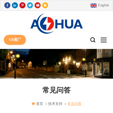
English
VR看厂
常见问答
首页
技术支持
常见问答