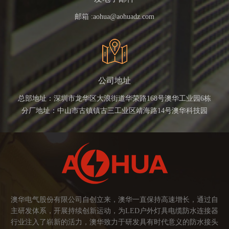
邮箱 :
aohua@aohuadz.com
公司地址
总部地址：深圳市龙华区大浪街道华荣路168号澳华工业园6栋
分厂地址：中山市古镇镇古三工业区靖海路14号澳华科技园
澳华电气股份有限公司自创立来，澳华一直保持高速增长，通过自
主研发体系，开展持续创新运动，为LED户外灯具电缆防水连接器
行业注入了崭新的活力，澳华致力于研发具有时代意义的防水接头