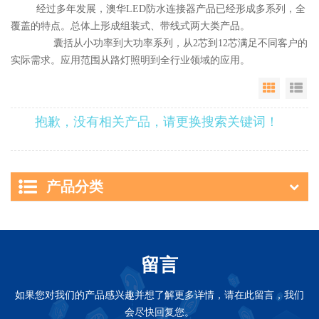
经过多年发展，澳华LED防水连接器产品已经形成多系列，全
覆盖的特点。总体上形成组装式、带线式两大类产品。
囊括从小功率到大功率系列，从2芯到12芯满足不同客户的
实际需求。应用范围从路灯照明到全行业领域的应用。
Grid Vie
Li
抱歉，没有相关产品，请更换搜索关键词！
产品分类
留言
如果您对我们的产品感兴趣并想了解更多详情，请在此留言，我们
会尽快回复您。