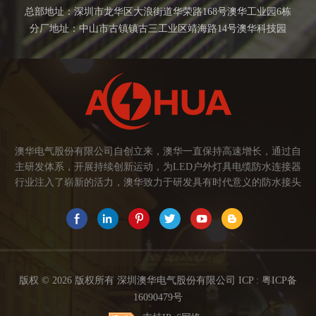
总部地址：深圳市龙华区大浪街道华荣路168号澳华工业园6栋
分厂地址：中山市古镇镇古三工业区靖海路14号澳华科技园
澳华电气股份有限公司自创立来，澳华一直保持高速增长，通过自
主研发体系，开展持续创新运动，为LED户外灯具电缆防水连接器
行业注入了崭新的活力，澳华致力于研发具有时代意义的防水接头
连接器产品。产品应用范围涉及城市亮化、智慧路灯、庭院灯、植
物生长灯、高铁动车、养殖畜牧、水族设备、发热瓷砖、船舶、油
烟机、环保机械、医疗保健设备、捕鱼集鱼灯、汽车大灯、太阳能
路灯控制器、动力电池、智能垃圾回收箱、5G基站设备等。2017年
澳华荣获高新技术企业证书。2021年中山澳华分厂基地成立。 我们
的愿景： 我们注重产品品质，以人为本，坚持创新，以市场为导向
版权 © 2026 版权所有 深圳澳华电气股份有限公司 ICP :
粤ICP备
开发具有品质的线缆连接器产品，为客户提供多方面的连接解决方
16090479号
案，让澳华连接器更好的服务于世界，让线缆更可靠的连接。 我们