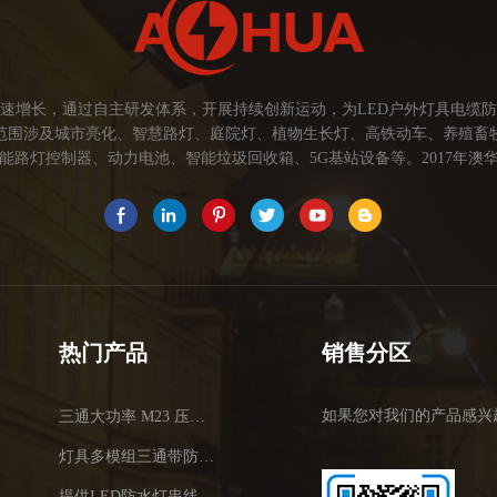
速增长，通过自主研发体系，开展持续创新运动，为LED户外灯具电缆
范围涉及城市亮化、智慧路灯、庭院灯、植物生长灯、高铁动车、养殖畜
路灯控制器、动力电池、智能垃圾回收箱、5G基站设备等。2017年澳华
为本，坚持创新，以市场为导向开发具有品质的线缆连接器产品，为客户提
关注市场发展，紧握客户的需求，提供有价值的线缆连接器解决方案，为客户
术，提高行业技术水平...
热门产品
销售分区
如果您对我们的产品感兴
三通大功率 M23 压接2.5平方
灯具多模组三通带防水插头
提供LED防水灯串线E27报价