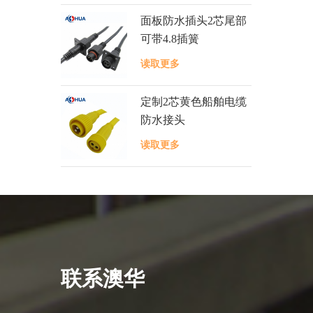
面板防水插头2芯尾部
可带4.8插簧
读取更多
定制2芯黄色船舶电缆
防水接头
读取更多
联系澳华