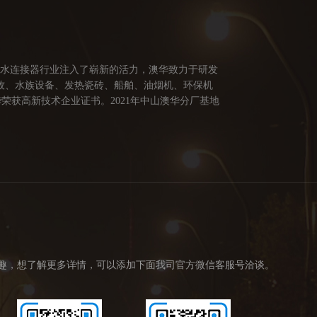
防水连接器行业注入了崭新的活力，澳华致力于研发
牧、水族设备、发热瓷砖、船舶、油烟机、环保机
荣获高新技术企业证书。2021年中山澳华分厂基地
供多方面的连接解决方案，让澳华连接器更好的服务
创造价值。 我们的价值观： 1、不断专研高端技
趣，想了解更多详情，可以添加下面我司官方微信客服号洽谈。