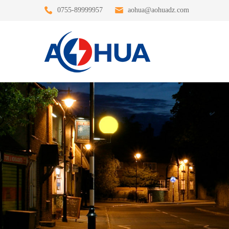
0755-89999957
aohua@aohuadz.com