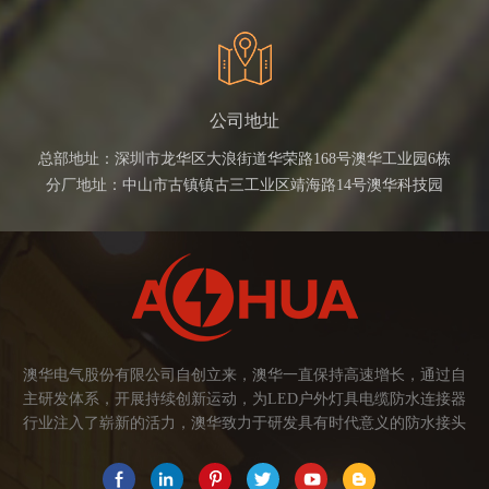
公司地址
总部地址：深圳市龙华区大浪街道华荣路168号澳华工业园6栋
分厂地址：中山市古镇镇古三工业区靖海路14号澳华科技园
澳华电气股份有限公司自创立来，澳华一直保持高速增长，通过自
主研发体系，开展持续创新运动，为LED户外灯具电缆防水连接器
行业注入了崭新的活力，澳华致力于研发具有时代意义的防水接头
连接器产品。产品应用范围涉及城市亮化、智慧路灯、庭院灯、植
物生长灯、高铁动车、养殖畜牧、水族设备、发热瓷砖、船舶、油