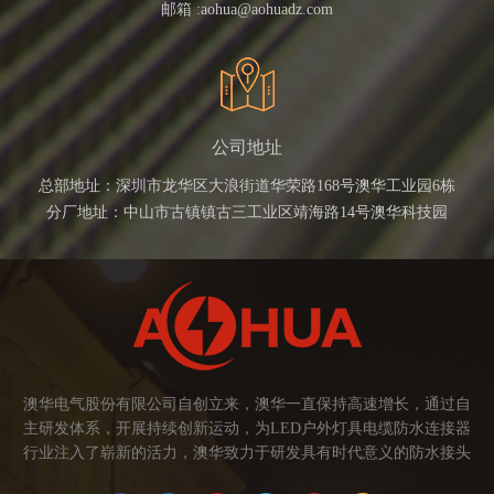
邮箱 :
aohua@aohuadz.com
公司地址
总部地址：深圳市龙华区大浪街道华荣路168号澳华工业园6栋
分厂地址：中山市古镇镇古三工业区靖海路14号澳华科技园
澳华电气股份有限公司自创立来，澳华一直保持高速增长，通过自
主研发体系，开展持续创新运动，为LED户外灯具电缆防水连接器
行业注入了崭新的活力，澳华致力于研发具有时代意义的防水接头
连接器产品。产品应用范围涉及城市亮化、智慧路灯、庭院灯、植