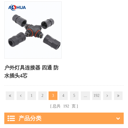
户外灯具连接器 四通 防
水插头4芯
1
2
3
4
5
...
192
总共
192
页
产品分类