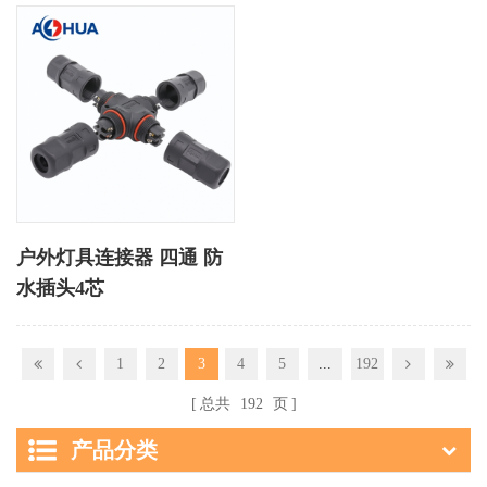
户外灯具连接器 四通 防
水插头4芯
1
2
3
4
5
...
192
总共
192
页
产品分类