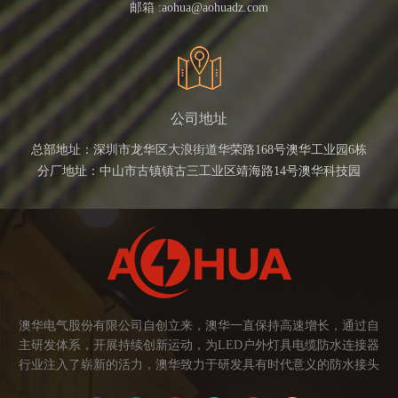
邮箱 :
aohua@aohuadz.com
公司地址
总部地址：深圳市龙华区大浪街道华荣路168号澳华工业园6栋
分厂地址：中山市古镇镇古三工业区靖海路14号澳华科技园
澳华电气股份有限公司自创立来，澳华一直保持高速增长，通过自
主研发体系，开展持续创新运动，为LED户外灯具电缆防水连接器
行业注入了崭新的活力，澳华致力于研发具有时代意义的防水接头
连接器产品。产品应用范围涉及城市亮化、智慧路灯、庭院灯、植